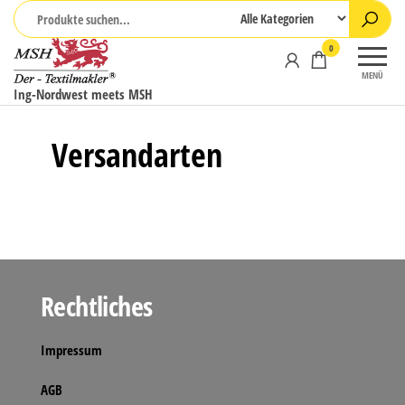
Zum
Inhalt
0
springen
MENÜ
Ing-Nordwest meets MSH
Versandarten
Rechtliches
Impressum
AGB