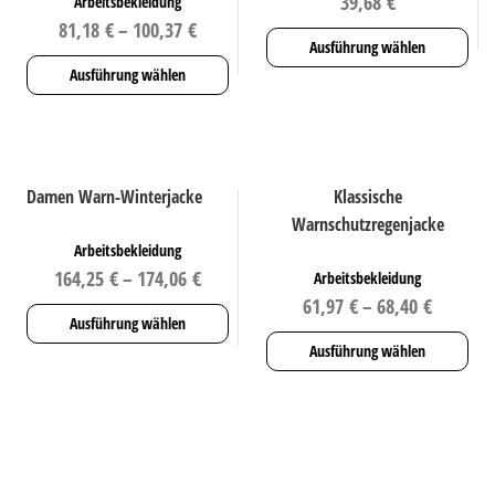
39,68
€
Arbeitsbekleidung
81,18
€
–
100,37
€
Ausführung wählen
Ausführung wählen
Dieses
Produkt
Dieses
weist
Produkt
mehrere
weist
Damen Warn-Winterjacke
Klassische
Varianten
mehrere
Warnschutzregenjacke
auf.
Varianten
Arbeitsbekleidung
Die
auf.
164,25
€
–
174,06
€
Arbeitsbekleidung
Optionen
Die
61,97
€
–
68,40
€
können
Optionen
Ausführung wählen
auf
können
Ausführung wählen
der
auf
Dieses
Produktseite
der
Produkt
Dieses
gewählt
Produktseite
weist
Produkt
werden
gewählt
mehrere
weist
werden
Varianten
mehrere