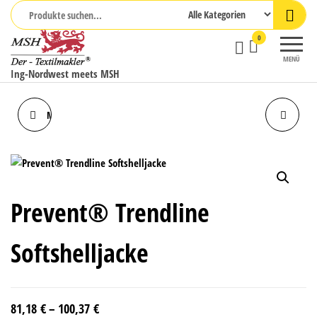
Zum
Inhalt
0
springen
MENÜ
Ing-Nordwest meets MSH
MODAFLAME REGEN MULTI-
PREVENT® TRENDLINE
NORM ARC-JACKE
SOFTSHELLJACKE
Prevent® Trendline
Softshelljacke
81,18
€
–
100,37
€