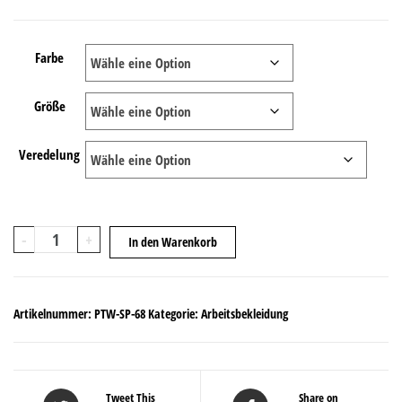
Farbe
Größe
Veredelung
Prevent®
-
+
In den Warenkorb
Trendline
Softshelljacke
Menge
Artikelnummer:
PTW-SP-68
Kategorie:
Arbeitsbekleidung
Tweet This
Share on